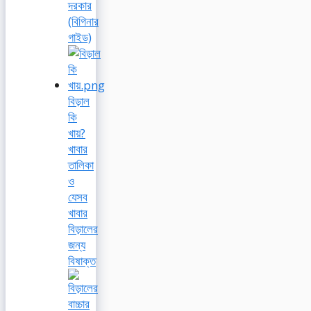
দরকার
(বিগিনার
গাইড)
বিড়াল
কি
খায়?
খাবার
তালিকা
ও
যেসব
খাবার
বিড়ালের
জন্য
বিষাক্ত