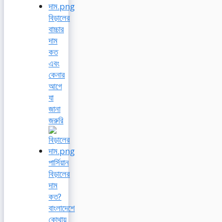
বিড়ালের
বাচ্চার
দাম
কত
এবং
কেনার
আগে
যা
জানা
জরুরি
পার্সিয়ান
বিড়ালের
দাম
কত?
বাংলাদেশে
কোথায়