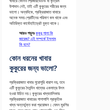
খাবারে কোনও প্রিজারভেটিভ বা কৃত্রিম
উপাদান নেই, তাই এটি কুকুরের শরীরের জন্য
ভালো। অন্যদিকে, প্রক্রিয়াজাত খাবারে
অনেক সময় প্রোটিনের পরিমাণ কম থাকে এবং
অতিরিক্ত কার্বোহাইড্রেট যুক্ত থাকে।
আরও পড়ুনঃ
কুকুর পালা কি
জায়েজ? এই সম্পর্কে ইসলাম
কি বলে?
কোন ধরনের খাবার
কুকুরের জন্য ভালো?
প্রক্রিয়াজাত খাবার পুরোপুরি খারাপ নয়, তবে
এটি কুকুরের দৈনন্দিন খাদ্যের একমাত্র উৎস
হওয়া উচিত নয়। কুকুরের খাদ্যতালিকায়
প্রক্রিয়াজাত খাবারের পাশাপাশি প্রাকৃতিক
খাদ্য অন্তর্ভুক্ত করা প্রয়োজন। যেমন মুরগির