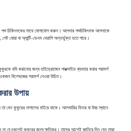
বে পশু চিকিৎসকের সাথে যোগাযোগ করুন। আপনার পশুচিকিৎসক আপনাকে
 পেট ধোয়া বা অ্যান্টি-ভেনম থেরাপি অন্তর্ভুক্ত হতে পারে।
ুকুরকে বমি করানোর জন্য হাইড্রোজেন পারক্সাইড ব্যবহার করার পরামর্শ
একজন বিশেষজ্ঞের পরামর্শ নেওয়া উচিত।
করার উপায়
ে তা যেন কুকুরের নাগালের বাইরে থাকে। আলমারির ভিতর বা উচ্চ স্থানে
 না যে চকলেট কুকুরের জন্য ক্ষতিকর। তাদের আগেই জানিয়ে দিন যেন তারা