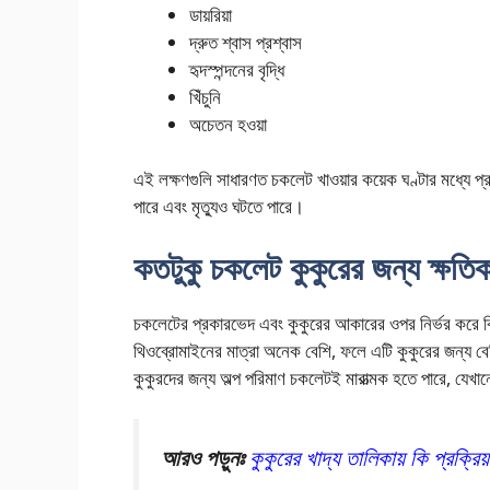
ডায়রিয়া
দ্রুত শ্বাস প্রশ্বাস
হৃদস্পন্দনের বৃদ্ধি
খিঁচুনি
অচেতন হওয়া
এই লক্ষণগুলি সাধারণত চকলেট খাওয়ার কয়েক ঘণ্টার মধ্যে প্র
পারে এবং মৃত্যুও ঘটতে পারে।
কতটুকু চকলেট কুকুরের জন্য ক্ষতি
চকলেটের প্রকারভেদ এবং কুকুরের আকারের ওপর নির্ভর করে বিষক্
থিওব্রোমাইনের মাত্রা অনেক বেশি, ফলে এটি কুকুরের জন্য
কুকুরদের জন্য অল্প পরিমাণ চকলেটই মারাত্মক হতে পারে, যেখা
আরও পড়ুনঃ
কুকুরের খাদ্য তালিকায় কি প্রক্রি